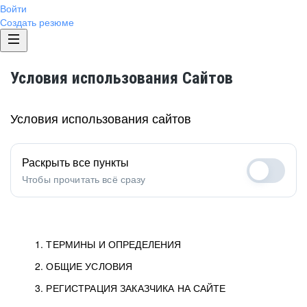
Войти
Создать резюме
Условия использования Сайтов
Условия использования сайтов
Раскрыть все пункты
Чтобы прочитать всё сразу
1. ТЕРМИНЫ И ОПРЕДЕЛЕНИЯ
2. ОБЩИЕ УСЛОВИЯ
1.1. Хэдхантер
исполнитель, юридическое
лицо ООО «Хэдхантер», ИНН
Условия определяют отношения между Заказчиками,
3. РЕГИСТРАЦИЯ ЗАКАЗЧИКА НА САЙТЕ
7718620740, адрес: 129085,
Пользователями и Хэдхантер.