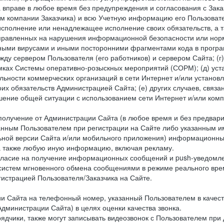
 вправе в любое время без предупреждения и согласования с Зака
ем компании Заказчика) и всю Учетную информацию его Пользовате
исполнение или ненадлежащее исполнение своих обязательств, а т
правленных на нарушения информационной безопасности или норм
рными вирусами и иными посторонними фрагментами кода в програм
жду сервером Пользователя (его работников) и сервером Сайта; 
мках Системы оперативно-розыскных мероприятий (СОРМ); (д) уста
ьности коммерческих организаций в сети Интернет и/или установ
 обязательств Администрацией Сайта; (е) других случаев, связан
дшение общей ситуации с использованием сети Интернет и/или ко
 получение от Администрации Сайта (в любое время и без предва
занным Пользователем при регистрации на Сайте либо указанным и
ной версии Сайта и/или мобильного приложения) информационных
а также любую иную информацию, включая рекламу.
огласие на получение информационных сообщений и push-уведомл
 систем мгновенного обмена сообщениями в режиме реального време
егистрацией Пользователя/Заказчика на Сайте.
Сайта на телефонный номер, указанный Пользователем в качестве 
дминистрации Сайта) в целях оценки качества звонка.
дчики, также могут записывать видеозвонок с Пользователем при