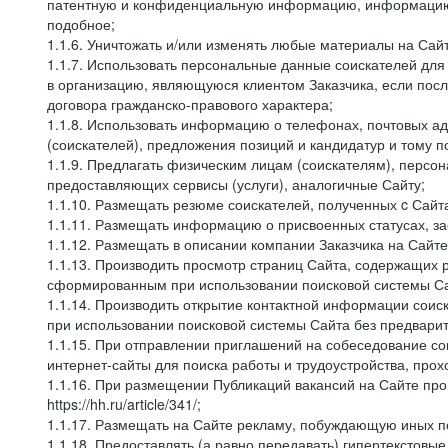
патентную и конфиденциальную информацию, информацию, 
подобное;
1.1.6. Уничтожать и/или изменять любые материалы на Сайт
1.1.7. Использовать персональные данные соискателей для 
в организацию, являющуюся клиентом Заказчика, если посл
договора гражданско-правового характера;
1.1.8. Использовать информацию о телефонах, почтовых ад
(соискателей), предложения позиций и кандидатур и тому п
1.1.9. Предлагать физическим лицам (соискателям), перс
предоставляющих сервисы (услуги), аналогичные Сайту;
1.1.10. Размещать резюме соискателей, полученных c Сайт
1.1.11. Размещать информацию о присвоенных статусах, за
1.1.12. Размещать в описании компании Заказчика на Сайт
1.1.13. Производить просмотр страниц Сайта, содержащих 
сформированным при использовании поисковой системы Сай
1.1.14. Производить открытие контактной информации сои
при использовании поисковой системы Сайта без предварит
1.1.15. При отправлении приглашений на собеседование со
интернет-сайты для поиска работы и трудоустройства, про
1.1.16. При размещении Публикаций вакансий на Сайте пр
https://hh.ru/article/341/;
1.1.17. Размещать на Сайте рекламу, побуждающую иных по
1.1.18. Предоставлять (а равно передавать) гипертекстовы