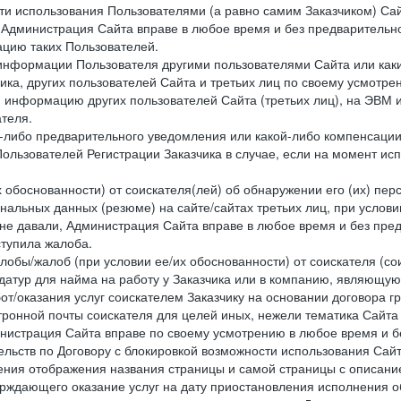
сти использования Пользователями (а равно самим Заказчиком) С
 Администрация Сайта вправе в любое время и без предварительн
цию таких Пользователей.
й информации Пользователя другими пользователями Сайта или ка
ика, других пользователей Сайта и третьих лиц по своему усмотре
 информацию других пользователей Сайта (третьих лиц), на ЭВМ 
теля.
о-либо предварительного уведомления или какой-либо компенсаци
ользователей Регистрации Заказчика в случае, если на момент и
х обоснованности) от соискателя(лей) об обнаружении его (их) пер
альных данных (резюме) на сайте/сайтах третьих лиц, при услови
 не давали, Администрация Сайта вправе в любое время и без пре
ступила жалоба.
лобы/жалоб (при условии ее/их обоснованности) от соискателя (со
датур для найма на работу у Заказчика или в компанию, являющую
от/оказания услуг соискателем Заказчику на основании договора г
ронной почты соискателя для целей иных, нежели тематика Сайта 
нистрация Сайта вправе по своему усмотрению в любое время и б
ельств по Договору с блокировкой возможности использования Сайт
ения отображения названия страницы и самой страницы с описани
ждающего оказание услуг на дату приостановления исполнения обя