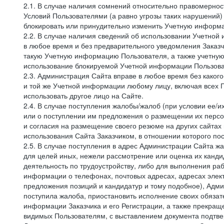
2.1. В случае наличия сомнений относительно правомерно
Условий Пользователями (а равно угрозы таких нарушений)
блокировать или принудительно изменить Учетную информа
2.2. В случае наличия сведений об использовании Учетно
в любое время и без предварительного уведомления Заказч
такую Учетную информацию Пользователя, а также учетную
использование блокируемой Учетной информации Пользова
2.3. Администрация Сайта вправе в любое время без каког
и той же Учетной информации любому лицу, включая всех П
использовать другое лицо на Сайте.
2.4. В случае поступления жалобы/жалоб (при условии ее/и
или о поступлении им предложения о размещении их персон
и согласия на размещение своего резюме на других сайтах
использования Сайта Заказчиком, в отношении которого по
2.5. В случае поступления в адрес Администрации Сайта жа
для целей иных, нежели рассмотрение или оценка их канди
деятельность по трудоустройству, либо для выполнения раб
информации о телефонах, почтовых адресах, адресах элект
предложения позиций и кандидатур и тому подобное), Адми
поступила жалоба, приостановить исполнение своих обязат
информации Заказчика и его Регистрации, а также прекращ
видимых Пользователям, с выставлением документа подтвер