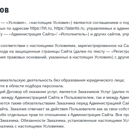
тов
у — «Условия», «настоящие Условия») являются соглашением о по
х по адресам https://hh.ru, https://talantix.ru, управляемых и 
тексту — «Администрация Сайта»/ «Исполнитель») и других сайтов,
соответствии с настоящими Условиями, зарегистрированное на Са
хода на защищенные страницы Сайта (далее по тексту — «Регистр
ия правовых оснований, указанных в настоящих Условиях) с дру
имательскую деятельность без образования юридического лица;
ги в области подбора персонала.
 Договор об оказании услуг, является Заказчиком Услуг (далее по
к между Администрацией Сайта и Пользователем, так и между Адми
ются также обязательствами Заказчика перед Администрацией Сай
йта. Заказчик отвечает за действия Пользователя как за свои соб
либо отдельных прав по отношению к Администрации Сайта. Все п
Заказчика. Обязанности Заказчика, установленные настоящими Ус
казчика с настоящими Условиями.