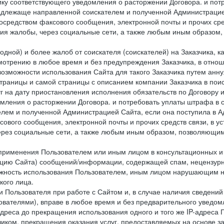
ку соответствующего уведомления о расторжении Договора. и пот
надлежаще направленной соискателем и полученной Администрацие
посредством факсового сообщения, электронной почты и прочих сре
ия жалобы, через социальные сети, а также любым иным образом,
одной) и более жалоб от соискателя (соискателей) на Заказчика, 
отрению в любое время и без предупреждения Заказчика, в отнош
 возможности использования Сайта для такого Заказчика путем анн
страницы и самой страницы с описанием компании Заказчика в пои
 на дату приостановления исполнения обязательств по Договору и
мления о расторжении Договора. и потребовать уплаты штрафа в 
елем и полученной Администрацией Сайта, если она поступила в
сового сообщения, электронной почты и прочих средств связи, в 
рез социальные сети, а также любым иным образом, позволяющим
 применения Пользователем или иным лицом в консультационных 
рацию Сайта) сообщений/информации, содержащей спам, нецензурн
можность использования Пользователем, иным лицом нарушающим 
кого лица.
 Пользователя при работе с Сайтом и, в случае наличия сведений 
ователями), вправе в любое время и без предварительного уведом
-адреса до прекращения использования одного и того же IP-адреса
чиком, прекращения оказания услуг, предоставляемых на основе за