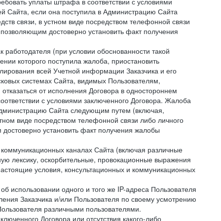
ребовать уплаты штрафа в соответствии с условиями
й Сайта, если она поступила в Администрацию Сайта
дств связи, в устном виде посредством телефонной связи
 позволяющим достоверно установить факт получения
как работодателя (при условии обоснованности такой
ении которого поступила жалоба, приостановить
улирования всей Учетной информации Заказчика и его
сковых системах Сайта, видимых Пользователям,
 отказаться от исполнения Договора в одностороннем
соответствии с условиями заключенного Договора. Жалоба
 Администрацию Сайта следующим путем (включая,
устном виде посредством телефонной связи либо личного
 достоверно установить факт получения жалобы
и коммуникационных каналах Сайта (включая различные
ую лексику, оскорбительные, провокационные выражения
настоящие условия, консультационных и коммуникационных
об использовании одного и того же IP-адреса Пользователя
ления Заказчика и/или Пользователя по своему усмотрению
 Пользователя различными пользователями.
ключенного Договора или отсутствия какого-либо