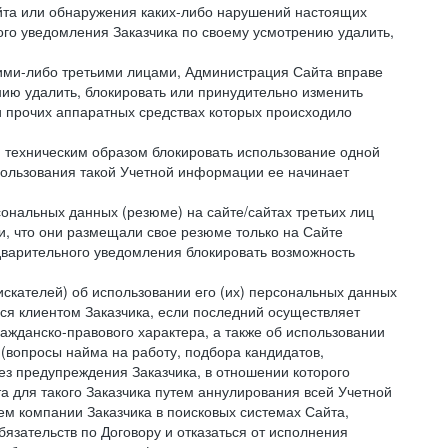
айта или обнаружения каких-либо нарушений настоящих
ого уведомления Заказчика по своему усмотрению удалить,
кими-либо третьими лицами, Администрация Сайта вправе
нию удалить, блокировать или принудительно изменить
и прочих аппаратных средствах которых происходило
и техническим образом блокировать использование одной
спользования такой Учетной информации ее начинает
сональных данных (резюме) на сайте/сайтах третьих лиц
и, что они размещали свое резюме только на Сайте
дварительного уведомления блокировать возможность
искателей) об использовании его (их) персональных данных
ся клиентом Заказчика, если последний осуществляет
ражданско-правового характера, а также об использовании
(вопросы найма на работу, подбора кандидатов,
ез предупреждения Заказчика, в отношении которого
а для такого Заказчика путем аннулирования всей Учетной
ем компании Заказчика в поисковых системах Сайта,
зательств по Договору и отказаться от исполнения