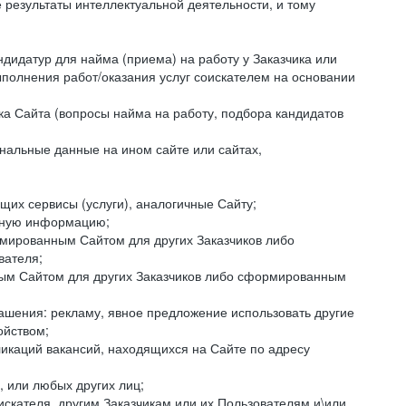
езультаты интеллектуальной деятельности, и тому
ндидатур для найма (приема) на работу у Заказчика или
ыполнения работ/оказания услуг соискателем на основании
ка Сайта (вопросы найма на работу, подбора кандидатов
нальные данные на ином сайте или сайтах,
щих сервисы (услуги), аналогичные Сайту;
ктную информацию;
ормированным Сайтом для других Заказчиков либо
вателя;
ным Сайтом для других Заказчиков либо сформированным
ашения: рекламу, явное предложение использовать другие
ойством;
икаций вакансий, находящихся на Сайте по адресу
, или любых других лиц;
искателя, другим Заказчикам или их Пользователям и\или