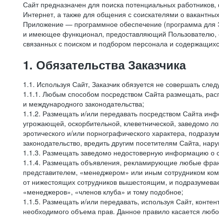
Сайт предназначен для поиска потенциальных работников, 
Интернет, а также для общения с соискателями о вакантных
Приложение — программное обеспечение (программа для Э
и имеющее функционал, предоставляющий Пользователю, ес
связанных с поиском и подбором персонала и содержащихся
1. Обязательства Заказчика
1.1. Используя Сайт, Заказчик обязуется не совершать сле
1.1.1. Любым способом посредством Сайта размещать, расп
и международного законодательства;
1.1.2. Размещать и/или передавать посредством Сайта инфо
угрожающей, оскорбительной, клеветнической, заведомо л
эротического и/или порнографического характера, подразу
законодательство, вредить другим посетителям Сайта, нару
1.1.3. Размещать заведомо недостоверную информацию о с
1.1.4. Размещать объявления, рекламирующие любые фран
представителем, «менеджером» или иным сотрудником комп
от нижестоящих сотрудников вышестоящим, и подразумевает
«менеджеров», «членов клуба» и тому подобное;
1.1.5. Размещать и/или передавать, используя Сайт, контен
необходимого объема прав. Данное правило касается любо