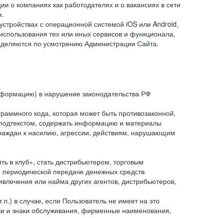
и о компаниях как работодателях и о вакансиях в сети
я.
тройствах с операционной системой iOS или Android,
спользования тех или иных сервисов и функционала,
ределяются по усмотрению Администрации Сайта.
информацию) в нарушение законодательства РФ
граммного кода, которая может быть противозаконной,
м подтекстом, содержать информацию и материалы
граждан к насилию, агрессии, действиям, нарушающим
 в клуб», стать дистрибьютером, торговым
и периодической передаче денежных средств
ивлечения или найма других агентов, дистрибьютеров,
п.) в случае, если Пользователь не имеет на это
аки и знаки обслуживания, фирменные наименования,