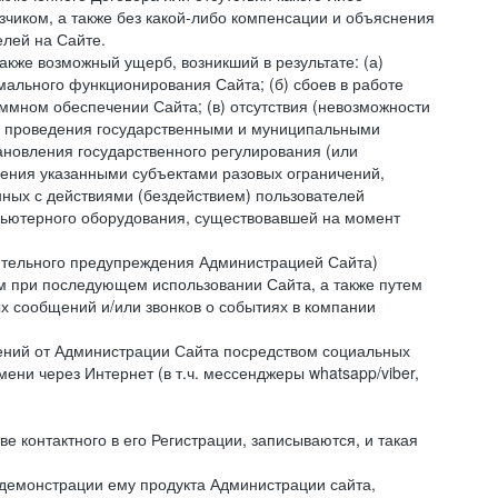
зчиком, а также без какой-либо компенсации и объяснения
лей на Сайте.
акже возможный ущерб, возникший в результате: (а)
ального функционирования Сайта; (б) сбоев в работе
мном обеспечении Сайта; (в) отсутствия (невозможности
(г) проведения государственными и муниципальными
новления государственного регулирования (или
ления указанными субъектами разовых ограничений,
ных с действиями (бездействием) пользователей
мпьютерного оборудования, существовавшей на момент
рительного предупреждения Администрацией Сайта)
м при последующем использовании Сайта, а также путем
 сообщений и/или звонков о событиях в компании
ений от Администрации Сайта посредством социальных
ни через Интернет (в т.ч. мессенджеры whatsapp/viber,
контактного в его Регистрации, записываются, и такая
 демонстрации ему продукта Администрации сайта,