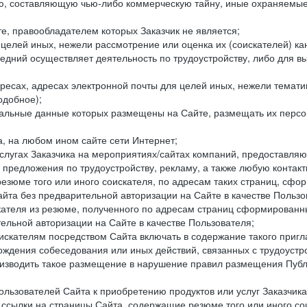
составляющую чью-либо коммерческую тайну, иные охраняемые р
е, правообладателем которых Заказчик не является;
целей иных, нежели рассмотрение или оценка их (соискателей) ка
едний осуществляет деятельность по трудоустройству, либо для в
ресах, адресах электронной почты для целей иных, нежели темати
одобное);
ональные данные которых размещены на Сайте, размещать их персо
а, на любом ином сайте сети Интернет;
слугах Заказчика на мероприятиях/сайтах компаний, предоставляю
е предложения по трудоустройству, рекламу, а также любую конта
резюме того или иного соискателя, по адресам таких страниц, сф
та без предварительной авторизации на Сайте в качестве Пользо
скателя из резюме, полученного по адресам страниц сформирован
ельной авторизации на Сайте в качестве Пользователя;
искателям посредством Сайта включать в содержание такого пригл
хождения собеседования или иных действий, связанных с трудоустр
оизводить такое размещение в нарушение правил размещения Публ
льзователей Сайта к приобретению продуктов или услуг Заказчика
е ссылки на страницы Сайта, содержащие резюме того или иного со