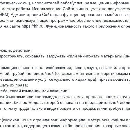
физических лиц, исполнителей работ/услуг, размещения информаци
 местах работы. Использование Сайта в иных целях не допускаетс
ВМ) Администрации Сайта для функционирования на мобильных ус
ли он использует такое программное обеспечение, возможность и
 на сайте https://hh.ru. Функциональность такого Приложения оп
дующих действий:
ространять, сохранять, загружать и/или уничтожать материалы (
рмацию в виде текста, изображения, видео, звука, ссылки или про
ожной, грубой, непристойной (со скрытым интимным и эротически
мевающей оказание услуг сексуального характера), призывающей 
шать их права;
ебе, своей компании или вакансии;
чайзинговые или «пирамидальные» схемы, предлагающие «вступить
ании, бизнес-модель которой основана на предварительной и/ил
 оплату труда только в виде процента от продаж и/или требует пр
т (включая, но не ограничивая: информацию, материалы, файлы и т.
го контента, содержащего какие-либо произведения, товарные зн