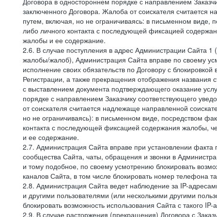
Договора в одностороннем порядке с направлением Заказчи
заключенного Договора. Жалоба от соискателя считается 
путем, включая, но не ограничиваясь: в письменном виде, 
либо личного контакта с последующей фиксацией содержан
жалобы и ее содержание.
2.6. В случае поступления в адрес Администрации Сайта 1 (
жалобы/жалоб), Администрация Сайта вправе по своему усм
исполнение своих обязательств по Договору с блокировкой
Регистрации, а также прекращения отображения названия 
с выставлением документа подтверждающего оказание услуг
порядке с направлением Заказчику соответствующего уведо
от соискателя считается надлежаще направленной соискат
но не ограничиваясь): в письменном виде, посредством фак
контакта с последующей фиксацией содержания жалобы, че
и ее содержание.
2.7. Администрация Сайта вправе при установлении факта
сообщества Сайта, чаты, обращения и звонки в Админист
и тому подобное, по своему усмотрению блокировать воз
каналов Сайта, в том числе блокировать номер телефона та
2.8. Администрация Сайта ведет наблюдение за IP-адресами
и другими пользователями (или несколькими другими польз
блокировать возможность использования Сайта с такого IP
2.9. В случае расторжения (прекращения) Договора с Заказ