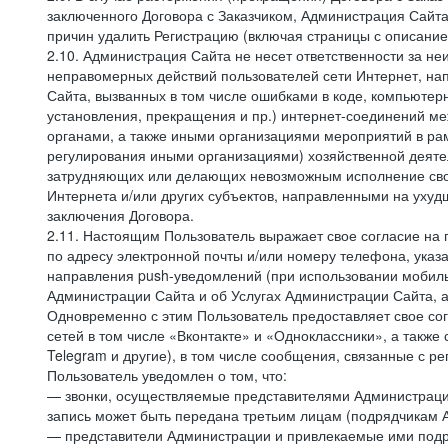
заключенного Договора с Заказчиком, Администрация Сайта
причин удалить Регистрацию (включая страницы с описани
2.10. Администрация Сайта не несет ответственности за не
неправомерных действий пользователей сети Интернет, на
Сайта, вызванных в том числе ошибками в коде, компьюте
установления, прекращения и пр.) интернет-соединений ме
органами, а также иными организациями мероприятий в ра
регулирования иными организациями) хозяйственной деятел
затрудняющих или делающих невозможным исполнение своих
Интернета и/или других субъектов, направленными на уху
заключения Договора.
2.11. Настоящим Пользователь выражает свое согласие на
по адресу электронной почты и/или номеру телефона, ука
направления push-уведомлений (при использовании мобиль
Администрации Сайта и об Услугах Администрации Сайта, 
Одновременно с этим Пользователь предоставляет свое с
сетей в том числе «Вконтакте» и «Одноклассники», а также
Telegram и другие), в том числе сообщения, связанные с р
Пользователь уведомлен о том, что:
— звонки, осуществляемые представителями Администрации 
запись может быть передана третьим лицам (подрядчикам А
— представители Администрации и привлекаемые ими подря