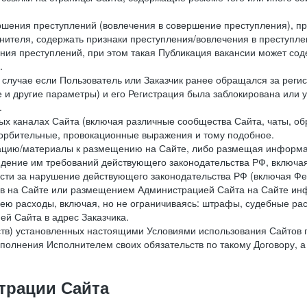
ершения преступлений (вовлечения в совершение преступления), п
лнителя, содержать признаки преступления/вовлечения в преступле
ния преступлений, при этом такая Публикация вакансии может содер
.
 в случае если Пользователь или Заказчик ранее обращался за реги
 и другие параметры) и его Регистрация была заблокирована или
.
ных каналах Сайта (включая различные сообщества Сайта, чаты, о
орбительные, провокационные выражения и тому подобное.
мацию/материалы к размещению на Сайте, либо размещая информа
юдение им требований действующего законодательства РФ, включая
сти за нарушение действующего законодательства РФ (включая Фе
в на Сайте или размещением Администрацией Сайта на Сайте инф
ю расходы, включая, но не ограничиваясь: штрафы, судебные рас
й Сайта в адрес Заказчика.
ств) установленных настоящими Условиями использования Сайтов 
полнения Исполнителем своих обязательств по такому Договору, а
трации Сайта