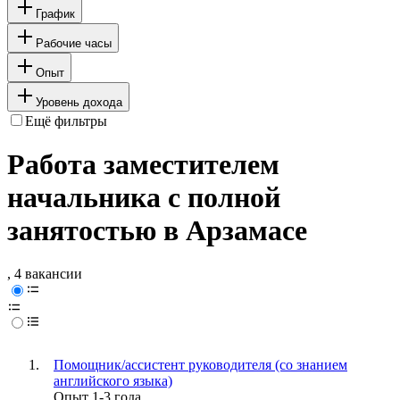
График
Рабочие часы
Опыт
Уровень дохода
Ещё фильтры
Работа заместителем
начальника с полной
занятостью в Арзамасе
, 4 вакансии
Помощник/ассистент руководителя (со знанием
английского языка)
Опыт 1-3 года