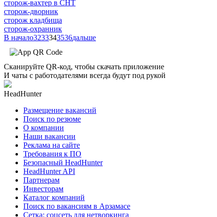
сторож-вахтер в СНТ
сторож-дворник
сторож кладбища
сторож-охранник
В начало
32
33
34
35
36
дальше
Сканируйте QR-код, чтобы скачать приложение
И чаты с работодателями всегда будут под рукой
HeadHunter
Размещение вакансий
Поиск по резюме
О компании
Наши вакансии
Реклама на сайте
Требования к ПО
Безопасный HeadHunter
HeadHunter API
Партнерам
Инвесторам
Каталог компаний
Поиск по вакансиям в Арзамасе
Сетка: соцсеть для нетворкинга