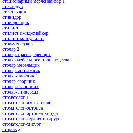
стационарный мерчендайзер
1
стеклодув
стекольщик
стивидор
стикеровщик
стилист
стилист-имиджмейкер
стилист-консультант
сток-менеджер
столяр
2
столяр-краснодеревщик
столяр мебельного производства
столяр-мебельщик
столяр-монтажник
столяр-плотник
1
столяр-сборщик
столяр-станочник
столяр-универсал
стоматолог
1
стоматолог-имплантолог
стоматолог-ортопед
стоматолог-ортопед-хирург
стоматолог-терапевт-хирург
стоматолог-хирург
сторож
2