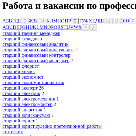
Работа и вакансии по професс
А
Б
В
Г
Д
Е
Ж
З
И
К
Л
М
Н
О
П
Р
Т
У
Ф
Х
Ц
Ч
Ш
Э
Ю
Ё
Й
С
Щ
Ы
Я
A
B
C
D
E
F
G
H
I
J
K
L
M
N
O
P
Q
R
S
T
U
V
W
X
Y
Z
старший тренинг-менеджер
старший фельдшер
старший финансовый аналитик
старший финансовый консультант
2
старший финансовый контролер
старший финансовый менеджер
7
старший флорист
старший химик
старший экономист
старший экономист-аналитик
старший эксперт
26
старший электрик
2
старший электромеханик
1
старший электромонтер
2
старший энергетик
1
старший юрисконсульт
1
старший юрист
1
старший юрист судебно-претензионной работы
статистик