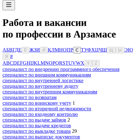
Работа и вакансии
по профессии в Арзамасе
А
Б
В
Г
Д
Е
Ж
З
И
К
Л
М
Н
О
П
Р
Т
У
Ф
Х
Ц
Ч
Ш
Э
Ю
Ё
Й
С
Щ
Ы
#
Я
A
B
C
D
E
F
G
H
I
J
K
L
M
N
O
P
Q
R
S
T
U
V
W
X
Y
Z
специалист по внедрению программного обеспечения
специалист по внешним коммуникациям
специалист по внутренней логистике
специалист по внутреннему аудиту
специалист по внутренним коммуникациям
специалист по возвратам
специалист по воинскому учету
1
специалист по вторичной недвижимости
специалист по входному контролю
специалист по выдаче займов
2
специалист по выдаче кредитов
специалист по выкладке товара
29
специалист по выписке документов