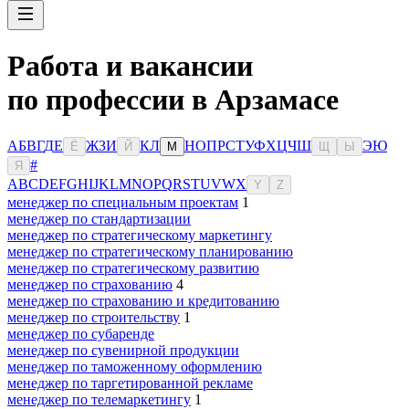
Работа и вакансии
по профессии в Арзамасе
А
Б
В
Г
Д
Е
Ж
З
И
К
Л
Н
О
П
Р
С
Т
У
Ф
Х
Ц
Ч
Ш
Э
Ю
Ё
Й
М
Щ
Ы
#
Я
A
B
C
D
E
F
G
H
I
J
K
L
M
N
O
P
Q
R
S
T
U
V
W
X
Y
Z
менеджер по специальным проектам
1
менеджер по стандартизации
менеджер по стратегическому маркетингу
менеджер по стратегическому планированию
менеджер по стратегическому развитию
менеджер по страхованию
4
менеджер по страхованию и кредитованию
менеджер по строительству
1
менеджер по субаренде
менеджер по сувенирной продукции
менеджер по таможенному оформлению
менеджер по таргетированной рекламе
менеджер по телемаркетингу
1