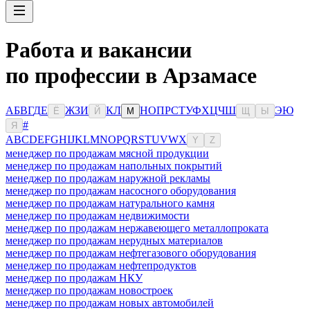
Работа и вакансии
по профессии в Арзамасе
А
Б
В
Г
Д
Е
Ж
З
И
К
Л
Н
О
П
Р
С
Т
У
Ф
Х
Ц
Ч
Ш
Э
Ю
Ё
Й
М
Щ
Ы
#
Я
A
B
C
D
E
F
G
H
I
J
K
L
M
N
O
P
Q
R
S
T
U
V
W
X
Y
Z
менеджер по продажам мясной продукции
менеджер по продажам напольных покрытий
менеджер по продажам наружной рекламы
менеджер по продажам насосного оборудования
менеджер по продажам натурального камня
менеджер по продажам недвижимости
менеджер по продажам нержавеющего металлопроката
менеджер по продажам нерудных материалов
менеджер по продажам нефтегазового оборудования
менеджер по продажам нефтепродуктов
менеджер по продажам НКУ
менеджер по продажам новостроек
менеджер по продажам новых автомобилей