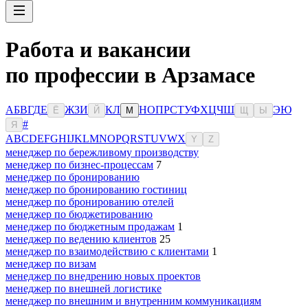
Работа и вакансии
по профессии в Арзамасе
А
Б
В
Г
Д
Е
Ж
З
И
К
Л
Н
О
П
Р
С
Т
У
Ф
Х
Ц
Ч
Ш
Э
Ю
Ё
Й
М
Щ
Ы
#
Я
A
B
C
D
E
F
G
H
I
J
K
L
M
N
O
P
Q
R
S
T
U
V
W
X
Y
Z
менеджер по бережливому производству
менеджер по бизнес-процессам
7
менеджер по бронированию
менеджер по бронированию гостиниц
менеджер по бронированию отелей
менеджер по бюджетированию
менеджер по бюджетным продажам
1
менеджер по ведению клиентов
25
менеджер по взаимодействию с клиентами
1
менеджер по визам
менеджер по внедрению новых проектов
менеджер по внешней логистике
менеджер по внешним и внутренним коммуникациям