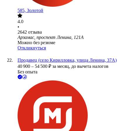
585, Золотой
4.0
•
2642
отзыва
Арзамас, проспект Ленина, 121А
Можно без резюме
Откликнуться
Продавец (село Кирилловка, улица Ленина, 37А)
40 900
–
54 500
₽
за месяц,
до вычета налогов
Без опыта