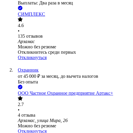
Выплаты: Два раза в месяц
СИМПЛЕКС
4.6
•
135
отзывов
Арзамас
Можно без резюме
Откликнитесь среди первых
Откликнуться
Охранник
от
45 000
₽
за месяц,
до вычета налогов
Без опыта
ООО
Частное Охранное предприятие Артакс+
2.7
•
4
отзыва
Арзамас, улица Мира, 26
Можно без резюме
Откликнуться