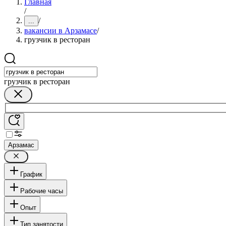
Главная
/
/
...
вакансии в Арзамасе
/
грузчик в ресторан
грузчик в ресторан
Арзамас
График
Рабочие часы
Опыт
Тип занятости