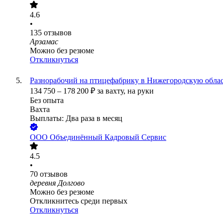
4.6
•
135
отзывов
Арзамас
Можно без резюме
Откликнуться
Разнорабочий на птицефабрику в Нижегородскую обла
134 750
–
178 200
₽
за вахту,
на руки
Без опыта
Вахта
Выплаты: Два раза в месяц
ООО
Объединённый Кадровый Сервис
4.5
•
70
отзывов
деревня Долгово
Можно без резюме
Откликнитесь среди первых
Откликнуться