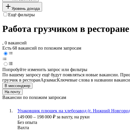
Уровень дохода
Ещё фильтры
Работа грузчиком в ресторане
, 0 вакансий
Есть 68 вакансий по похожим запросам
Попробуйте изменить запрос или фильтры
По вашему запросу ещё будут появляться новые вакансии. При
грузчик в ресторан
Арзамас
Ключевые слова в названии ваканси
В мессенджер
На почту
Вакансии по похожим запросам
Упаковщик плюшек на хлебозавод (г. Нижний Новгород
149 000
–
198 000
₽
за вахту,
на руки
Без опыта
Вахта