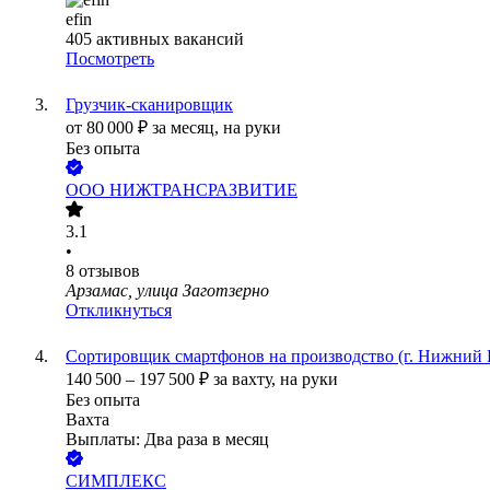
efin
405
активных вакансий
Посмотреть
Грузчик-сканировщик
от
80 000
₽
за месяц,
на руки
Без опыта
ООО
НИЖТРАНСРАЗВИТИЕ
3.1
•
8
отзывов
Арзамас, улица Заготзерно
Откликнуться
Сортировщик смартфонов на производство (г. Нижний 
140 500
–
197 500
₽
за вахту,
на руки
Без опыта
Вахта
Выплаты: Два раза в месяц
СИМПЛЕКС