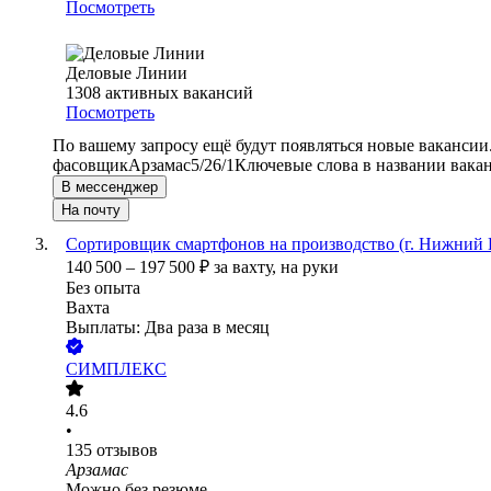
Посмотреть
Деловые Линии
1308
активных вакансий
Посмотреть
По вашему запросу ещё будут появляться новые вакансии
фасовщик
Арзамас
5/2
6/1
Ключевые слова в названии вакан
В мессенджер
На почту
Сортировщик смартфонов на производство (г. Нижний 
140 500
–
197 500
₽
за вахту,
на руки
Без опыта
Вахта
Выплаты: Два раза в месяц
СИМПЛЕКС
4.6
•
135
отзывов
Арзамас
Можно без резюме