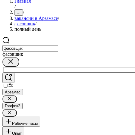
Главная
/
/
...
вакансии в Арзамасе
/
фасовщик
/
полный день
фасовщик
Арзамас
График
2
Рабочие часы
Опыт