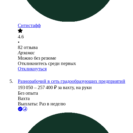
Ситистафф
4.6
•
82
отзыва
Арзамас
Можно без резюме
Откликнитесь среди первых
Откликнуться
Разнорабочий в сеть градообразующих предприятий
193 050
–
257 400
₽
за вахту,
на руки
Без опыта
Вахта
Выплаты: Раз в неделю