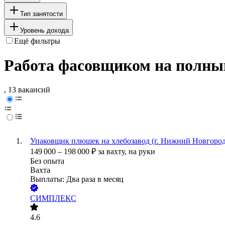
Тип занятости
Уровень дохода
Ещё фильтры
Работа фасовщиком на полный
, 13 вакансий
Упаковщик плюшек на хлебозавод (г. Нижний Новгород
149 000
–
198 000
₽
за вахту,
на руки
Без опыта
Вахта
Выплаты: Два раза в месяц
СИМПЛЕКС
4.6