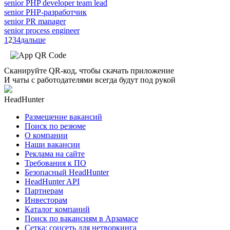
senior PHP developer team lead
senior PHP-разработчик
senior PR manager
senior process engineer
1
2
3
4
дальше
Сканируйте QR-код, чтобы скачать приложение
И чаты с работодателями всегда будут под рукой
HeadHunter
Размещение вакансий
Поиск по резюме
О компании
Наши вакансии
Реклама на сайте
Требования к ПО
Безопасный HeadHunter
HeadHunter API
Партнерам
Инвесторам
Каталог компаний
Поиск по вакансиям в Арзамасе
Сетка: соцсеть для нетворкинга