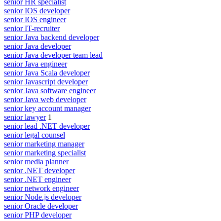
senior HR specialist
senior IOS developer
senior IOS engineer
senior IT-recruiter
senior Java backend developer
senior Java developer
senior Java developer team lead
senior Java engineer
senior Java Scala developer
senior Javascript developer
senior Java software engineer
senior Java web developer
senior key account manager
senior lawyer
1
senior lead .NET developer
senior legal counsel
senior marketing manager
senior marketing specialist
senior media planner
senior .NET developer
senior .NET engineer
senior network engineer
senior Node.js developer
senior Oracle developer
senior PHP developer