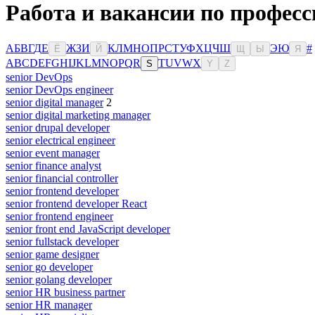
Работа и вакансии по професс
А
Б
В
Г
Д
Е
Ж
З
И
К
Л
М
Н
О
П
Р
С
Т
У
Ф
Х
Ц
Ч
Ш
Э
Ю
#
Ё
Й
Щ
Ы
Я
A
B
C
D
E
F
G
H
I
J
K
L
M
N
O
P
Q
R
T
U
V
W
X
S
Y
Z
senior DevOps
senior DevOps engineer
senior digital manager
2
senior digital marketing manager
senior drupal developer
senior electrical engineer
senior event manager
senior finance analyst
senior financial controller
senior frontend developer
senior frontend developer React
senior frontend engineer
senior front end JavaScript developer
senior fullstack developer
senior game designer
senior go developer
senior golang developer
senior HR business partner
senior HR manager