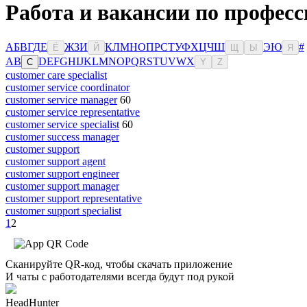
Работа и вакансии по професс
А
Б
В
Г
Д
Е
Ж
З
И
К
Л
М
Н
О
П
Р
С
Т
У
Ф
Х
Ц
Ч
Ш
Э
Ю
#
Ё
Й
Щ
Ы
Я
A
B
D
E
F
G
H
I
J
K
L
M
N
O
P
Q
R
S
T
U
V
W
X
C
Y
Z
customer care specialist
customer service coordinator
customer service manager
60
customer service representative
customer service specialist
60
customer success manager
customer support
customer support agent
customer support engineer
customer support manager
customer support representative
customer support specialist
1
2
Сканируйте QR-код, чтобы скачать приложение
И чаты с работодателями всегда будут под рукой
HeadHunter