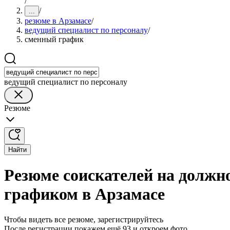
/
/
...
резюме в Арзамасе
/
ведущий специалист по персоналу
/
сменный график
ведущий специалист по персоналу
Резюме
Найти
Резюме соискателей на должн
графиком в Арзамасе
Чтобы видеть все резюме, зарегистрируйтесь
После регистрации покажем ещё 93 и откроем фото