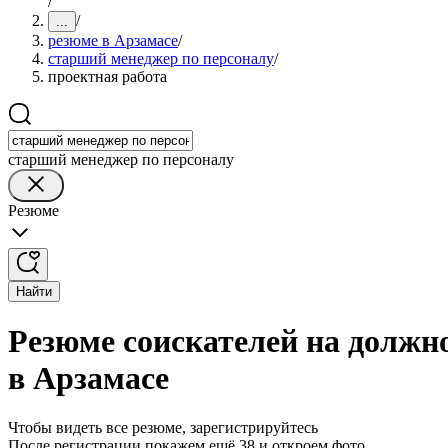
/
/
...
резюме в Арзамасе
/
старший менеджер по персоналу
/
проектная работа
старший менеджер по персоналу
Резюме
Найти
Резюме соискателей на должн
в Арзамасе
Чтобы видеть все резюме, зарегистрируйтесь
После регистрации покажем ещё 38 и откроем фото