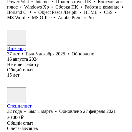
PowerPoint
•
Internet
•
Пользователь ПК
•
Консультант
плюс
•
Windows Xp
•
Сборка ПК
•
Работа в команде
•
Borland C++
•
Object Pascal/Delphi
•
HTML
•
CSS
•
MS Word
•
MS Office
•
Adobe Premier Pro
Инженер
37
лет
•
Был
5 декабря 2025
•
Обновлено
16 августа 2024
Не ищет работу
Общий опыт
15
лет
Специалист
32
года
•
Был
1 марта
•
Обновлено
27 февраля 2021
30 000
₽
Общий опыт
6
лет
6
месяцев