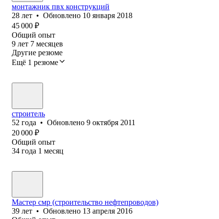
монтажник пвх конструкций
28
лет
•
Обновлено
10 января 2018
45 000
₽
Общий опыт
9
лет
7
месяцев
Другие резюме
Ещё 1 резюме
строитель
52
года
•
Обновлено
9 октября 2011
20 000
₽
Общий опыт
34
года
1
месяц
Мастер смр (строительство нефтепроводов)
39
лет
•
Обновлено
13 апреля 2016