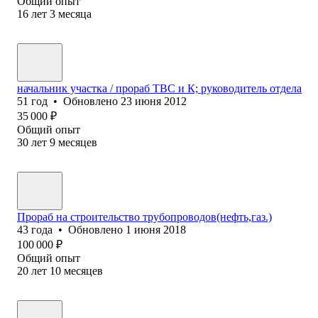
Общий опыт
16
лет
3
месяца
начальник участка / прораб ТВС и К; руководитель отдела
51
год
•
Обновлено
23 июня 2012
35 000
₽
Общий опыт
30
лет
9
месяцев
Прораб на строительство трубопроводов(нефть,газ.)
43
года
•
Обновлено
1 июня 2018
100 000
₽
Общий опыт
20
лет
10
месяцев