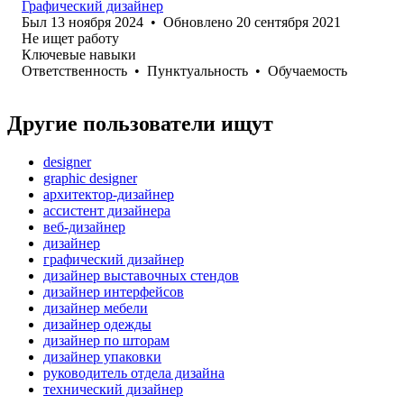
Графический дизайнер
Был
13 ноября 2024
•
Обновлено
20 сентября 2021
Не ищет работу
Ключевые навыки
Ответственность
•
Пунктуальность
•
Обучаемость
Другие пользователи ищут
designer
graphic designer
архитектор-дизайнер
ассистент дизайнера
веб-дизайнер
дизайнер
графический дизайнер
дизайнер выставочных стендов
дизайнер интерфейсов
дизайнер мебели
дизайнер одежды
дизайнер по шторам
дизайнер упаковки
руководитель отдела дизайна
технический дизайнер