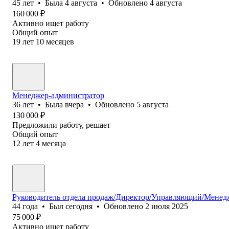
45
лет
•
Была
4 августа
•
Обновлено
4 августа
160 000
₽
Активно ищет работу
Общий опыт
19
лет
10
месяцев
Менеджер-администратор
36
лет
•
Была
вчера
•
Обновлено
5 августа
130 000
₽
Предложили работу, решает
Общий опыт
12
лет
4
месяца
Руководитель отдела продаж/Директор/Управляющий/Менед
44
года
•
Был
сегодня
•
Обновлено
2 июля 2025
75 000
₽
Активно ищет работу