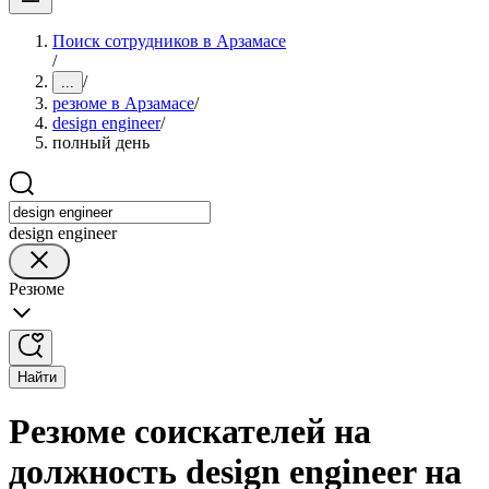
Поиск сотрудников в Арзамасе
/
/
...
резюме в Арзамасе
/
design engineer
/
полный день
design engineer
Резюме
Найти
Резюме соискателей на
должность design engineer на