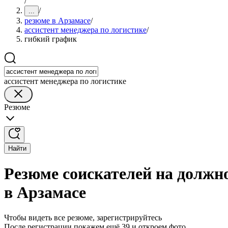
/
/
...
резюме в Арзамасе
/
ассистент менеджера по логистике
/
гибкий график
ассистент менеджера по логистике
Резюме
Найти
Резюме соискателей на должн
в Арзамасе
Чтобы видеть все резюме, зарегистрируйтесь
После регистрации покажем ещё 39 и откроем фото