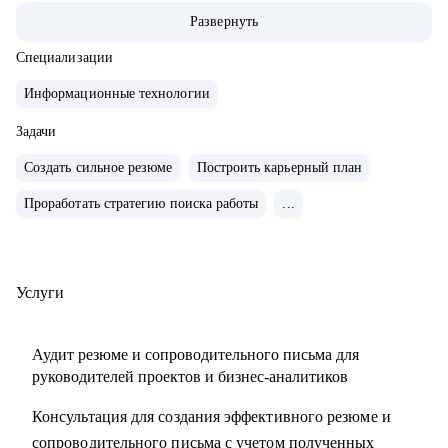
• За 2 года перешел от бизнес/системного-аналитика на
Развернуть
должность руководителя проектов.
• На позиции бизнес-аналитика оптимизировал 300+
Специализации
процессов крупнейших Российских холдингов.
Информационные технологии
• Руководил проектом автоматизации бизнеса на 3000
пользователей.
Задачи
• Провел 30+ карьерных консультаций.
Создать сильное резюме
Построить карьерный план
• Занимаюсь разнородными задачами по развитию ИИ
Проработать стратегию поиска работы
...
направления в Сбере.
С чем помогу:
• Выделяющееся резюме.
Услуги
• Структурированное сопроводительное письмо.
• Успешные переговоры с работодателями.
Аудит резюме и сопроводительного письма для
• Консультации при смене профиля деятельности.
руководителей проектов и бизнес-аналитиков
• Планирование карьерного трека.
Консультация для создания эффективного резюме и
• Помощь в выборе обучающих материалов.
сопроводительного письма с учетом полученных