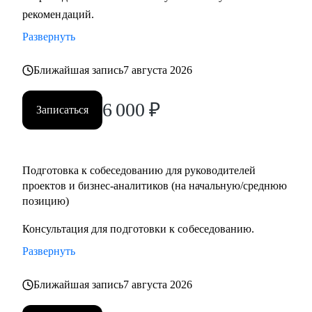
рекомендаций.
Кому могу помочь:
• Руководителям проектов.
Развернуть
• Бизнес/системным-аналитикам.
• Студентам и выпускникам для поиска стажировки в ИТ.
Ближайшая запись
7 августа 2026
• Специалистам из других сфер, которые хотят
6 000
₽
попробовать себя в новой специальности.
Записаться
• Новичкам, кто хочет начать работу в ИТ и не знает, с чего
начать.
Подготовка к собеседованию для руководителей
проектов и бизнес-аналитиков (на начальную/среднюю
позицию)
Консультация для подготовки к собеседованию.
Развернуть
Ближайшая запись
7 августа 2026