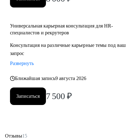
Partner;
• HR менеджерам, которые чувствуют «потолок» и хотят
выйти на новый уровень роли.
Универсальная карьерная консультация для HR-
специалистов и рекрутеров
Консультация на различные карьерные темы под ваш
запрос
Развернуть
Ближайшая запись
9 августа 2026
7 500
₽
Записаться
Отзывы
15