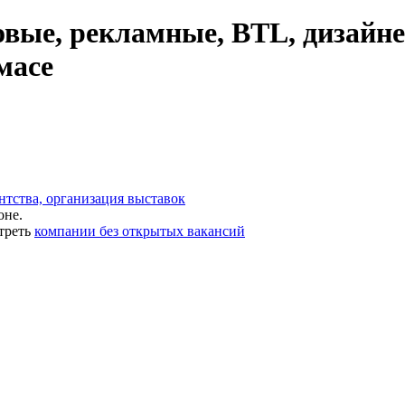
ые, рекламные, BTL, дизайнер
масе
нтства, организация выставок
оне.
треть
компании без открытых вакансий