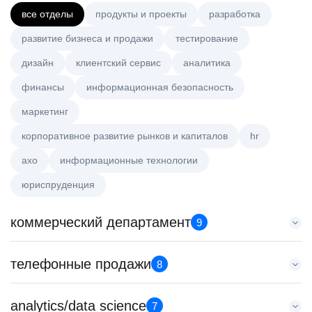
все отделы
продукты и проекты
разработка
развитие бизнеса и продажи
тестирование
дизайн
клиентский сервис
аналитика
финансы
информационная безопасность
маркетинг
корпоративное развитие рынков и капиталов
hr
axo
информационные технологии
юриспруденция
коммерческий департамент
9
Key Account Manager (EdTech)
телефонные продажи
8
HeadHunter::Коммерческий департамент
4 авг. 2026
Менеджер по продажам B2B
analytics/data science
150000 ₽
7