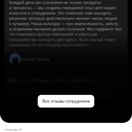
Каждый день мы улучшаем не только продукты
и процессы — мы создаём передовой опыт для наших
клиентов и сотрудников. Это помогает нам находить
решения, которые действительно меняют жизнь людей
к лучшему. Наша культура — про вовлечённость, заботу
и искреннее желание делать полезное. Мы гордимся тем,
что помогаем крутым компаниям и классным
специалистам находить друг друга. Быть частью таких
изменений по‑настоящему вдохновляет.
Сергей Чертов
hh.ru — это не просто работа
Это эмпатичные люди, заслуженные победы и дух
свободы. Мы помогаем миру и создаём лучший сервис
Все отзывы сотрудников
по поиску работы в стране.
Ольга Емельянова
*команда hh