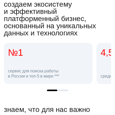
создаем экосистему
и эффективный
платформенный бизнес,
основанный на уникальных
данных и технологиях
4,5
2
сот
средняя оценка hh.ru как работодателя **
в hh
знаем, что для нас важно