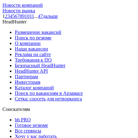
Новости компаний
Новости рынка
1
2
3
4
5
6
7
8
9
10
11
...
47
дальше
HeadHunter
Размещение вакансий
Поиск по резюме
О компании
Наши вакансии
Реклама на сайте
Требования к ПО
Безопасный HeadHunter
HeadHunter API
Партнерам
Инвесторам
Каталог компаний
Поиск по вакансиям в Арзамасе
Сетка: соцсеть для нетворкинга
Соискателям
hh PRO
Готовое резюме
Все сервисы
Хочу у вас работать