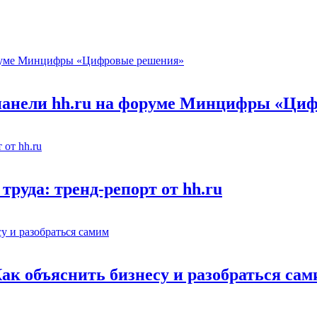
 панели hh.ru на форуме Минцифры «Ци
труда: тренд-репорт от hh.ru
Как объяснить бизнесу и разобраться са