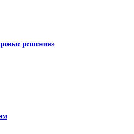
фровые решения»
мим