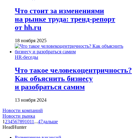
Что стоит за изменениями
на рынке труда: тренд-репорт
от hh.ru
18 ноября 2025
HR-беседы
Что такое человеко­центричность?
Как объяснить бизнесу
и разобраться самим
13 ноября 2024
Новости компаний
Новости рынка
1
2
3
4
5
6
7
8
9
10
11
...
47
дальше
HeadHunter
Размещение вакансий