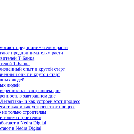
гают предпринимателям расти
ителей Т-Банка
зненный опыт и крутой старт
ных людей
ренность в завтрашнем дне
галтэка» и как устроен этот процесс
е только строителям
ают в Nedra Digital