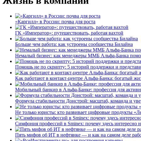
Жизнь в компании
«Каргилл» в России: почва для роста
ГК «Император»: путешествовать, работая вахтой
Больше чем работа: как устроены сообщества Билайна
Немалый бизнес: как менеджеры ММБ Альфа-Банка помо
Помощь не по скрипту: 5 историй поддержки и представ
Как работают в контакт-центре Альфа-Банка: богатый жи
Мобильный банкир в Альфа-Банке: профессия для актив
Формула стабильности Донстрой: масштаб, команда и уве
Не только юристы: кто развивает цифровые продукты «Ле
Симфония профессий в Sminex: почему здесь интересно н
Пять мифов об ИТ в нефтянке — и как на самом деле работ