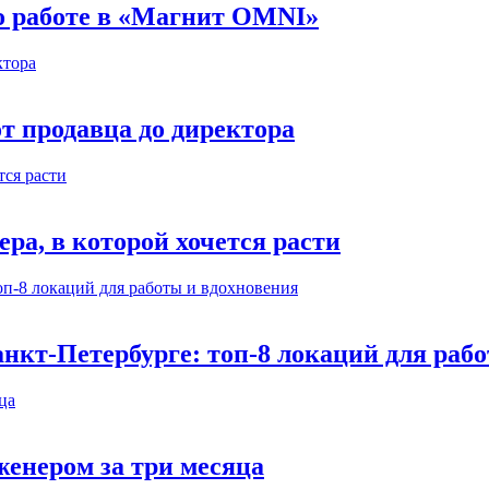
 о работе в «Магнит OMNI»
т продавца до директора
а, в которой хочется расти
нкт-Петербурге: топ-8 локаций для раб
енером за три месяца