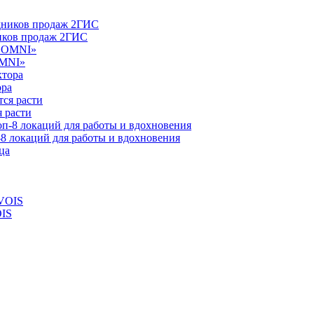
ников продаж 2ГИС
OMNI»
ора
 расти
-8 локаций для работы и вдохновения
OIS