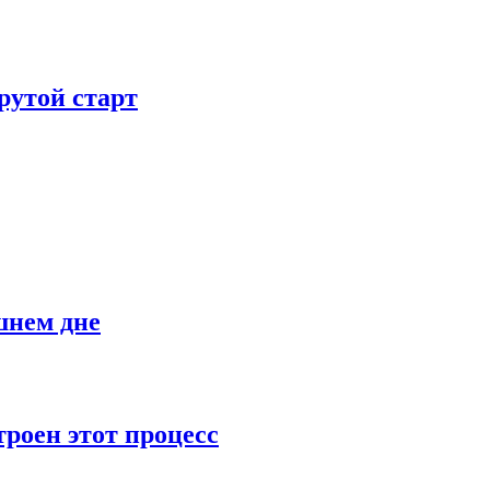
рутой старт
шнем дне
роен этот процесс