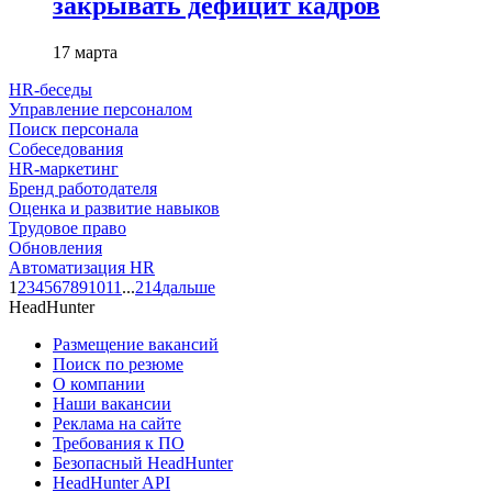
закрывать дефицит кадров
17 марта
HR-беседы
Управление персоналом
Поиск персонала
Собеседования
HR-маркетинг
Бренд работодателя
Оценка и развитие навыков
Трудовое право
Обновления
Автоматизация HR
1
2
3
4
5
6
7
8
9
10
11
...
214
дальше
HeadHunter
Размещение вакансий
Поиск по резюме
О компании
Наши вакансии
Реклама на сайте
Требования к ПО
Безопасный HeadHunter
HeadHunter API