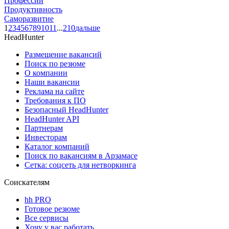
Профессии
Продуктивность
Саморазвитие
1
2
3
4
5
6
7
8
9
10
11
...
210
дальше
HeadHunter
Размещение вакансий
Поиск по резюме
О компании
Наши вакансии
Реклама на сайте
Требования к ПО
Безопасный HeadHunter
HeadHunter API
Партнерам
Инвесторам
Каталог компаний
Поиск по вакансиям в Арзамасе
Сетка: соцсеть для нетворкинга
Соискателям
hh PRO
Готовое резюме
Все сервисы
Хочу у вас работать