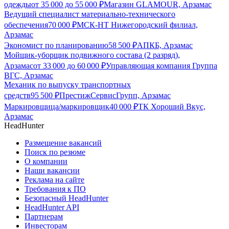
одежды
от
35 000
до
55 000
₽
Магазин GLAMOUR, Арзамас
Ведущий специалист материально-технического
обеспечения
70 000
₽
МСК-НТ Нижегородский филиал,
Арзамас
Экономист по планированию
58 500
₽
АПКБ, Арзамас
Мойщик-уборщик подвижного состава (2 разряд),
Арзамас
от
33 000
до
60 000
₽
Управляющая компания Группа
ВГС, Арзамас
Механик по выпуску транспортных
средств
95 500
₽
ПрестижСервисГрупп, Арзамас
Маркировщица/маркировщик
40 000
₽
ТК Хороший Вкус,
Арзамас
HeadHunter
Размещение вакансий
Поиск по резюме
О компании
Наши вакансии
Реклама на сайте
Требования к ПО
Безопасный HeadHunter
HeadHunter API
Партнерам
Инвесторам