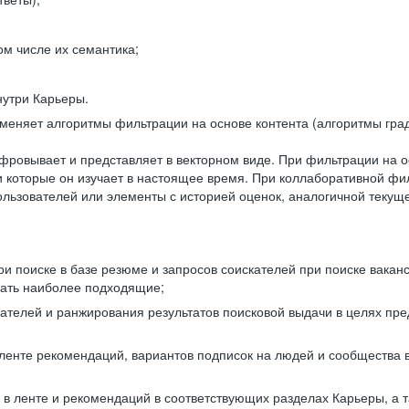
ом числе их семантика;
нутри Карьеры.
еняет алгоритмы фильтрации на основе контента (алгоритмы град
фровывает и представляет в векторном виде. При фильтрации на о
ли которые он изучает в настоящее время. При коллаборативной ф
льзователей или элементы с историей оценок, аналогичной текущ
и поиске в базе резюме и запросов соискателей при поиске вакан
рать наиболее подходящие;
одателей и ранжирования результатов поисковой выдачи в целях п
 ленте рекомендаций, вариантов подписок на людей и сообщества 
 в ленте и рекомендаций в соответствующих разделах Карьеры, а