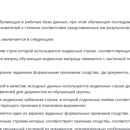
бучающую и рабочую базы данных, при этом обучающие последов
ователей о степени соответствия представленных им результатов 
 заключается в следующем:
ве строк которой используются индексные строки, соответствующ
ия матриц обучающая индексная матрица сжимается с частичной п
аранее заданным формальным признакам сходства, где документы,
ой в качестве исходных данных используются индексные строки д
ователей для документов из обучающей группы;
индексная табличная строка, в которой отдельные ячейки соответ
тствующего признака в поисковом выражении;
ляется один из заранее заданных формальных признаков сходства
ксным строкам которых соответствуют признаки сходства, соотве
е решающей системой из документов, предварительно отобранных 