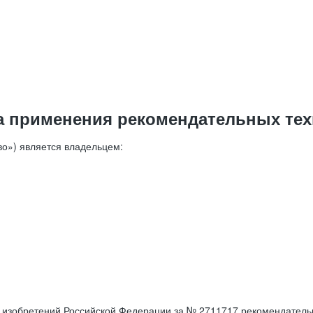
а применения рекомендательных тех
о») является владельцем:
е изобретений Российской Федерации за № 2711717 рекомендатель