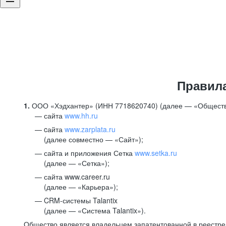
Правил
1.
ООО «Хэдхантер» (ИНН 7718620740) (далее — «Обществ
сайта
www.hh.ru
cайта
www.zarplata.ru
(далее совместно — «Сайт»);
сайта и приложения Сетка
www.setka.ru
(далее — «Сетка»);
сайта www.career.ru
(далее — «Карьера»);
CRM-системы Talantix
(далее — «Система Talantix»).
Общество является владельцем запатентованной в реестр