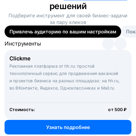
решений
Подберите инструмент для своей
бизнес-задачи
за пару кликов
Привлечь аудиторию по вашим настройкам
Пок
Инструменты
Инструменты
Инструменты
Виртуальный рекрутер
Clickme
Вакансия дня
Массовый подбор под ключ. Решите, сколько
Рекламная платформа от hh.ru: простой
Рекламный формат для вакансий на главной странице
кандидатов и когда вам нужно, и за дело возьмутся
технологичный сервис для продвижения вакансий
hh.ru. Увеличивает количество откликов
маркетологи, рекрутеры и проектные менеджеры
и проектов бизнеса на разных площадках: на hh.ru,
hh.ru с целым набором digital-инструментов
во ВКонтакте, Яндексе, Одноклассниках и Mail.ru
Стоимость:
от 200 000 ₽
Узнать подробнее
Стоимость:
от 500 ₽
Узнать подробнее
Узнать подробнее