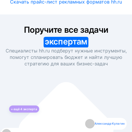
Скачать прайс-лист рекламных форматов hh.ru
Поручите все задачи
экспертам
Специалисты hh.ru подберут нужные инструменты,
помогут спланировать бюджет и найти лучшую
стратегию для ваших
бизнес-задач
+ ещё
4
эксперта
Екатерина Лазаренко
Александр Кулагин
Даниил Макаров
Борис Кашко
Юлия Изоитко