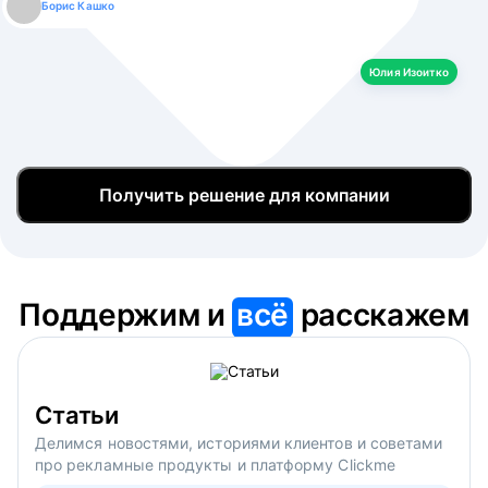
Борис Кашко
Юлия Изоитко
Александр Кулагин
Даниил Макаров
Екатерина Лазаренко
Юлия Изоитко
Получить решение для компании
Поддержим и
всё
расскажем
Статьи
Делимся новостями, историями клиентов и советами
про рекламные продукты и платформу Clickme