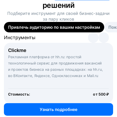
решений
Подберите инструмент для своей
бизнес-задачи
за пару кликов
Привлечь аудиторию по вашим настройкам
Пок
Инструменты
Инструменты
Инструменты
Виртуальный рекрутер
Clickme
Вакансия дня
Массовый подбор под ключ. Решите, сколько
Рекламная платформа от hh.ru: простой
Рекламный формат для вакансий на главной странице
кандидатов и когда вам нужно, и за дело возьмутся
технологичный сервис для продвижения вакансий
hh.ru. Увеличивает количество откликов
маркетологи, рекрутеры и проектные менеджеры
и проектов бизнеса на разных площадках: на hh.ru,
hh.ru с целым набором digital-инструментов
во ВКонтакте, Яндексе, Одноклассниках и Mail.ru
Стоимость:
от 200 000 ₽
Узнать подробнее
Стоимость:
от 500 ₽
Узнать подробнее
Узнать подробнее