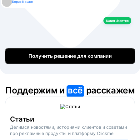
Борис Кашко
Юлия Изоитко
Александр Кулагин
Даниил Макаров
Екатерина Лазаренко
Юлия Изоитко
Получить решение для компании
Поддержим и
всё
расскажем
Статьи
Делимся новостями, историями клиентов и советами
про рекламные продукты и платформу Clickme