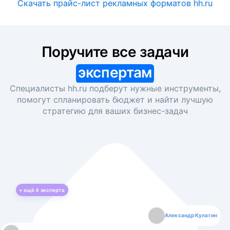
Скачать прайс-лист рекламных форматов hh.ru
Поручите все задачи
экспертам
Специалисты hh.ru подберут нужные инструменты,
помогут спланировать бюджет и найти лучшую
стратегию для ваших
бизнес-задач
+ ещё
4
эксперта
Екатерина Лазаренко
Александр Кулагин
Даниил Макаров
Борис Кашко
Юлия Изоитко