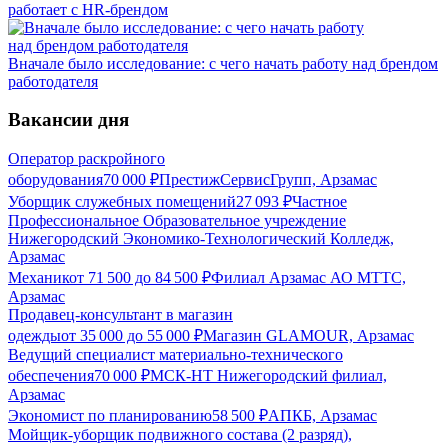
работает с HR-брендом
Вначале было исследование: с чего начать работу над брендом
работодателя
Вакансии дня
Оператор раскройного
оборудования
70 000
₽
ПрестижСервисГрупп, Арзамас
Уборщик служебных помещений
27 093
₽
Частное
Профессиональное Образовательное учреждение
Нижегородский Экономико-Технологический Колледж,
Арзамас
Механик
от
71 500
до
84 500
₽
Филиал Арзамас АО МТТС,
Арзамас
Продавец-консультант в магазин
одежды
от
35 000
до
55 000
₽
Магазин GLAMOUR, Арзамас
Ведущий специалист материально-технического
обеспечения
70 000
₽
МСК-НТ Нижегородский филиал,
Арзамас
Экономист по планированию
58 500
₽
АПКБ, Арзамас
Мойщик-уборщик подвижного состава (2 разряд),