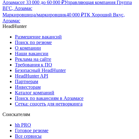
Арзамас
от
33 000
до
60 000
₽
Управляющая компания Группа
ВГС, Арзамас
Маркировщица/маркировщик
40 000
₽
ТК Хороший Вкус,
Арзамас
HeadHunter
Размещение вакансий
Поиск по резюме
О компании
Наши вакансии
Реклама на сайте
Требования к ПО
Безопасный HeadHunter
HeadHunter API
Партнерам
Инвесторам
Каталог компаний
Поиск по вакансиям в Арзамасе
Сетка: соцсеть для нетворкинга
Соискателям
hh PRO
Готовое резюме
Все сервисы