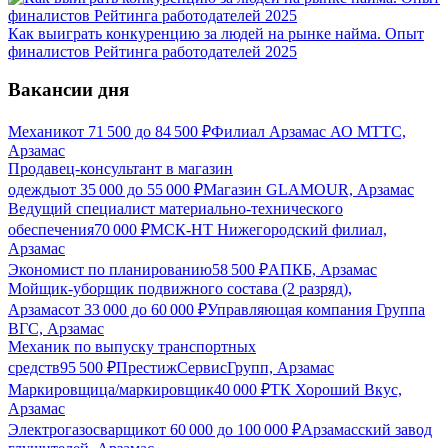
Как выиграть конкуренцию за людей на рынке найма. Опыт
финалистов Рейтинга работодателей 2025
Вакансии дня
Механик
от
71 500
до
84 500
₽
Филиал Арзамас АО МТТС,
Арзамас
Продавец-консультант в магазин
одежды
от
35 000
до
55 000
₽
Магазин GLAMOUR, Арзамас
Ведущий специалист материально-технического
обеспечения
70 000
₽
МСК-НТ Нижегородский филиал,
Арзамас
Экономист по планированию
58 500
₽
АПКБ, Арзамас
Мойщик-уборщик подвижного состава (2 разряд),
Арзамас
от
33 000
до
60 000
₽
Управляющая компания Группа
ВГС, Арзамас
Механик по выпуску транспортных
средств
95 500
₽
ПрестижСервисГрупп, Арзамас
Маркировщица/маркировщик
40 000
₽
ТК Хороший Вкус,
Арзамас
Электрогазосварщик
от
60 000
до
100 000
₽
Арзамасский завод