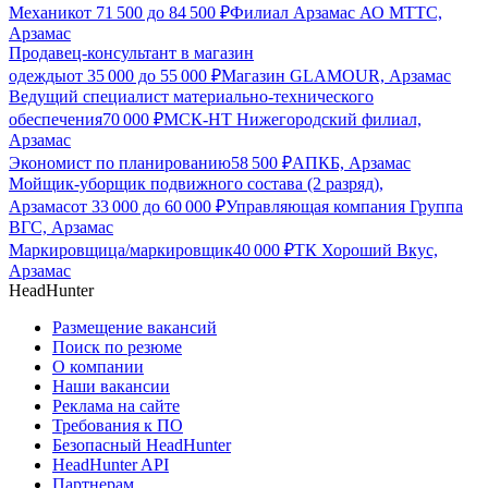
Механик
от
71 500
до
84 500
₽
Филиал Арзамас АО МТТС,
Арзамас
Продавец-консультант в магазин
одежды
от
35 000
до
55 000
₽
Магазин GLAMOUR, Арзамас
Ведущий специалист материально-технического
обеспечения
70 000
₽
МСК-НТ Нижегородский филиал,
Арзамас
Экономист по планированию
58 500
₽
АПКБ, Арзамас
Мойщик-уборщик подвижного состава (2 разряд),
Арзамас
от
33 000
до
60 000
₽
Управляющая компания Группа
ВГС, Арзамас
Маркировщица/маркировщик
40 000
₽
ТК Хороший Вкус,
Арзамас
HeadHunter
Размещение вакансий
Поиск по резюме
О компании
Наши вакансии
Реклама на сайте
Требования к ПО
Безопасный HeadHunter
HeadHunter API
Партнерам