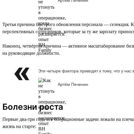
Артём Печенин
Третья причина быстрого обновления персонала — селекция. К
перспективных сотрудников, которые за ту же зарплату принося
Наконец, четвёртая причина — активное масштабирование бизн
на руководящие должности.
Эти четыре фактора приводят к тому, что у нас
Артём Печенин
Болезни роста
Первые два-три года все операционные задачи лежали на плечах
жизнь на старте: