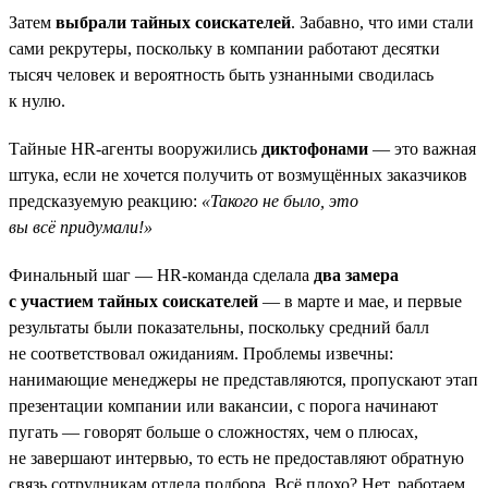
Затем
выбрали тайных соискателей
. Забавно, что ими стали
сами рекрутеры, поскольку в компании работают десятки
тысяч человек и вероятность быть узнанными сводилась
к нулю.
Тайные HR-агенты вооружились
диктофонами
— это важная
штука, если не хочется получить от возмущённых заказчиков
предсказуемую реакцию:
«Такого не было, это
вы всё придумали!»
Финальный шаг — HR-команда сделала
два замера
с участием тайных соискателей
— в марте и мае, и первые
результаты были показательны, поскольку средний балл
не соответствовал ожиданиям. Проблемы извечны:
нанимающие менеджеры не представляются, пропускают этап
презентации компании или вакансии, с порога начинают
пугать — говорят больше о сложностях, чем о плюсах,
не завершают интервью, то есть не предоставляют обратную
связь сотрудникам отдела подбора. Всё плохо? Нет, работаем