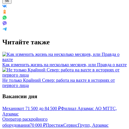
56
Читайте также
Как изменить жизнь на несколько месяцев, или Правда о вахте
Не только Крайний Север: работа на вахте в историях от
первого лица
Вакансии дня
Механик
от
71 500
до
84 500
₽
Филиал Арзамас АО МТТС,
Арзамас
Оператор раскройного
оборудования
70 000
₽
ПрестижСервисГрупп, Арзамас