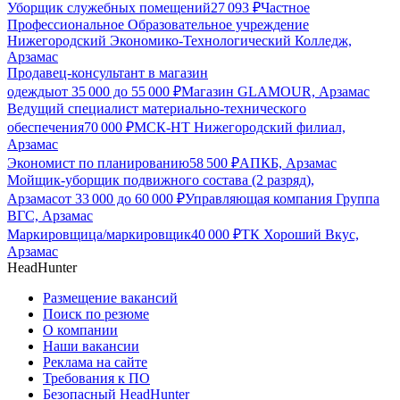
Уборщик служебных помещений
27 093
₽
Частное
Профессиональное Образовательное учреждение
Нижегородский Экономико-Технологический Колледж,
Арзамас
Продавец-консультант в магазин
одежды
от
35 000
до
55 000
₽
Магазин GLAMOUR, Арзамас
Ведущий специалист материально-технического
обеспечения
70 000
₽
МСК-НТ Нижегородский филиал,
Арзамас
Экономист по планированию
58 500
₽
АПКБ, Арзамас
Мойщик-уборщик подвижного состава (2 разряд),
Арзамас
от
33 000
до
60 000
₽
Управляющая компания Группа
ВГС, Арзамас
Маркировщица/маркировщик
40 000
₽
ТК Хороший Вкус,
Арзамас
HeadHunter
Размещение вакансий
Поиск по резюме
О компании
Наши вакансии
Реклама на сайте
Требования к ПО
Безопасный HeadHunter