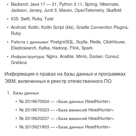
Backend:
Java 17 — 21, Python 3.11, Spring, Hibernate,
Jackson, Jersey, Junit 5, Maven, OpenTelemetry, Skaffold
IOS:
Swift, Ruby, Tuist
Android:
Kotlin, Kotlin Script (kts), Gradle Convention Plugins,
Ruby
Работа с данными:
PostgreSQL, Scylla, Redis, ClickHouse,
Elasticsearch, Kafka, Hadoop, Flink, Spark
Инфраструктура:
Nginx, Ansible, MinIo, Docker, Consul,
Grafana
Информация о правах на базы данных и программах
ЭВМ, включенных в реестр отечественного ПО
Базы данных
№ 2019670024 — «База данных HeadHunter»
№ 2019670023 — «База вакансий HeadHunter»
№ 2018620237 — «База вакансий HeadHunter»
№ 2015621803 — «База данных HeadHunter»