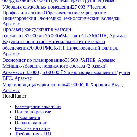
оборудования
70 000
₽
ПрестижСервисГрупп, Арзамас
Уборщик служебных помещений
27 093
₽
Частное
Профессиональное Образовательное учреждение
Нижегородский Экономико-Технологический Колледж,
Арзамас
Продавец-консультант в магазин
одежды
от
35 000
до
55 000
₽
Магазин GLAMOUR, Арзамас
Ведущий специалист материально-технического
обеспечения
70 000
₽
МСК-НТ Нижегородский филиал,
Арзамас
Экономист по планированию
58 500
₽
АПКБ, Арзамас
Мойщик-уборщик подвижного состава (2 разряд),
Арзамас
от
33 000
до
60 000
₽
Управляющая компания Группа
ВГС, Арзамас
Маркировщица/маркировщик
40 000
₽
ТК Хороший Вкус,
Арзамас
HeadHunter
Размещение вакансий
Поиск по резюме
О компании
Наши вакансии
Реклама на сайте
Требования к ПО