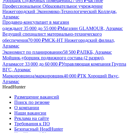
Уборщик служебных помещений
27 093
₽
Частное
Профессиональное Образовательное учреждение
Нижегородский Экономико-Технологический Колледж,
Арзамас
Продавец-консультант в магазин
одежды
от
35 000
до
55 000
₽
Магазин GLAMOUR, Арзамас
Ведущий специалист материально-технического
обеспечения
70 000
₽
МСК-НТ Нижегородский филиал,
Арзамас
Экономист по планированию
58 500
₽
АПКБ, Арзамас
Мойщик-уборщик подвижного состава (2 разряд),
Арзамас
от
33 000
до
60 000
₽
Управляющая компания Группа
ВГС, Арзамас
Маркировщица/маркировщик
40 000
₽
ТК Хороший Вкус,
Арзамас
HeadHunter
Размещение вакансий
Поиск по резюме
О компании
Наши вакансии
Реклама на сайте
Требования к ПО
Безопасный HeadHunter