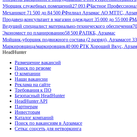
Уборщик служебных помещений
27 093
₽
Частное Профессиона
Механик
от
71 500
до
84 500
₽
Филиал Арзамас АО МТТС, Арза
Продавец-консультант в магазин одежды
от
35 000
до
55 000
₽
М
Ведущий специалист материально-технического обеспечения
7
Экономист по планированию
58 500
₽
АПКБ, Арзамас
Мойщик-уборщик подвижного состава (2 разряд), Арзамас
от
33
Маркировщица/маркировщик
40 000
₽
ТК Хороший Вкус, Арзам
HeadHunter
Размещение вакансий
Поиск по резюме
О компании
Наши вакансии
Реклама на сайте
Требования к ПО
Безопасный HeadHunter
HeadHunter API
Партнерам
Инвесторам
Каталог компаний
Поиск по вакансиям в Арзамасе
Сетка: соцсеть для нетворкинга