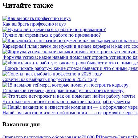
Читайте также
Как выбрать профессию и вуз
Нужно ли стремиться к работе по призванию?
Карьерный план: зачем он нужен в начале карьеры и как его со
Формула успеха: какие навыки помогают строить успешную ка
«Боюсь искать работу»: какие страхи бывают и что с ними дела
Советы: как выбрать профессию в 2025 году
15 навыков геймера, которые помогут построить карьеру
Что такое пет-проект и как он помогает найти работу мечты
Нашёл вакансию в известной компании — а оформляют через к
Вакансии дня
Оператор раскройного оборудования
70 000
₽
ПрестижСервисГр