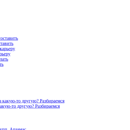
ставить
рьеру
ть
акую-то другую? Разбираемся
упп, Арзамас