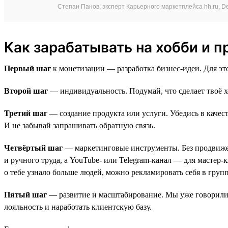
Степан Панов, эксперт Карьерного маркетплейса hh.ru, Del
Как зарабатывать на хобби и п
Первый шаг
к монетизации — разработка бизнес-идеи. Для эт
Второй шаг
— индивидуальность. Подумай, что сделает твоё х
Третий шаг
— создание продукта или услуги. Убедись в качес
И не забывай запрашивать обратную связь.
Четвёртый шаг
— маркетинговые инструменты. Без продвижени
и ручного труда, а YouTube- или Telegram-канал — для мастер
о тебе узнало больше людей, можно рекламировать себя в групп
Пятый шаг
— развитие и масштабирование. Мы уже говорили о
лояльность и наработать клиентскую базу.