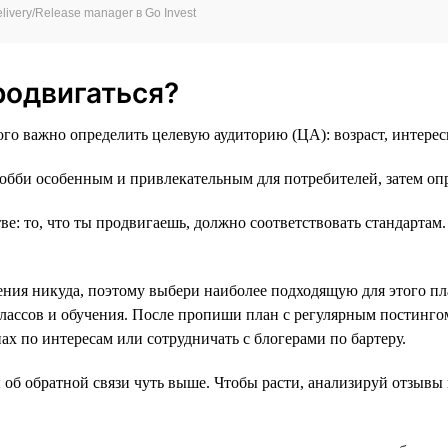
ivery/Release manager в Go Invest
родвигаться?
ого важно определить целевую аудиторию (ЦА): возраст, интерес
обби особенным и привлекательным для потребителей, затем оп
тве: то, что ты продвигаешь, должно соответствовать стандарта
я никуда, поэтому выбери наиболее подходящую для этого плат
-классов и обучения. После пропиши план с регулярным постинг
ах по интересам или сотрудничать с блогерами по бартеру.
б обратной связи чуть выше. Чтобы расти, анализируй отзывы 