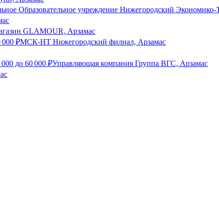
льное Образовательное учреждение Нижегородский Экономико-
мас
агазин GLAMOUR, Арзамас
0 000
₽
МСК-НТ Нижегородский филиал, Арзамас
 000
до
60 000
₽
Управляющая компания Группа ВГС, Арзамас
ас