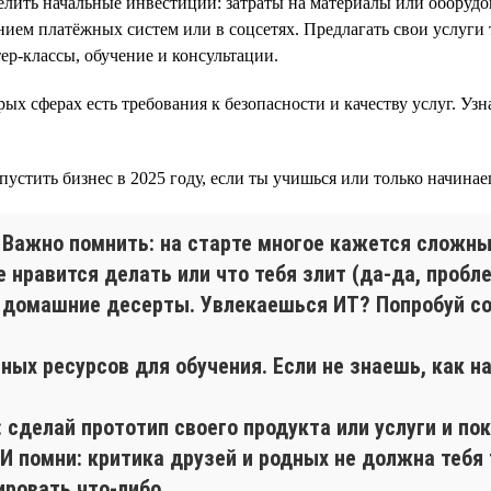
лить начальные инвестиции: затраты на материалы или оборудов
ием платёжных систем или в соцсетях. Предлагать свои услуги 
ер-классы, обучение и консультации.
ых сферах есть требования к безопасности и качеству услуг. Уз
пустить бизнес в 2025 году, если ты учишься или только начинае
. Важно помнить: на старте многое кажется сложны
е нравится делать или что тебя злит (да-да, проб
 домашние десерты. Увлекаешься ИТ? Попробуй со
тных ресурсов для обучения. Если не знаешь, как н
: сделай прототип своего продукта или услуги и п
И помни: критика друзей и родных не должна тебя
ировать что-либо.