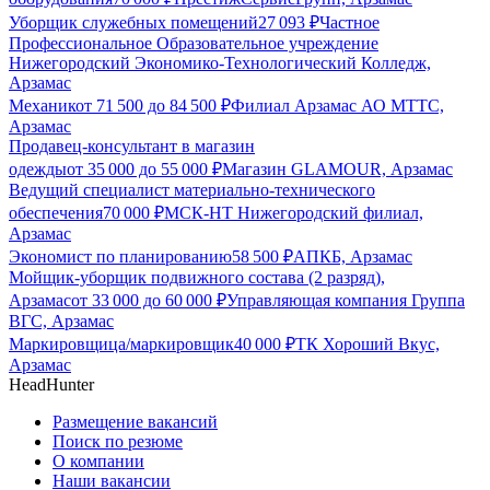
Уборщик служебных помещений
27 093
₽
Частное
Профессиональное Образовательное учреждение
Нижегородский Экономико-Технологический Колледж,
Арзамас
Механик
от
71 500
до
84 500
₽
Филиал Арзамас АО МТТС,
Арзамас
Продавец-консультант в магазин
одежды
от
35 000
до
55 000
₽
Магазин GLAMOUR, Арзамас
Ведущий специалист материально-технического
обеспечения
70 000
₽
МСК-НТ Нижегородский филиал,
Арзамас
Экономист по планированию
58 500
₽
АПКБ, Арзамас
Мойщик-уборщик подвижного состава (2 разряд),
Арзамас
от
33 000
до
60 000
₽
Управляющая компания Группа
ВГС, Арзамас
Маркировщица/маркировщик
40 000
₽
ТК Хороший Вкус,
Арзамас
HeadHunter
Размещение вакансий
Поиск по резюме
О компании
Наши вакансии