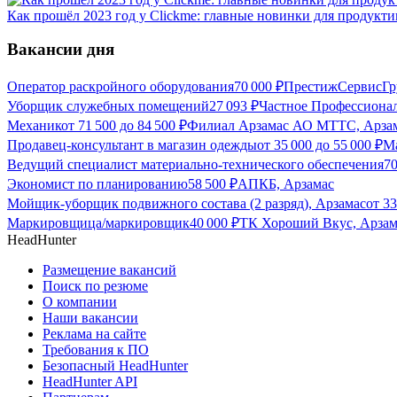
Как прошёл 2023 год у Clickme: главные новинки для продукти
Вакансии дня
Оператор раскройного оборудования
70 000
₽
ПрестижСервисГр
Уборщик служебных помещений
27 093
₽
Частное Профессиона
Механик
от
71 500
до
84 500
₽
Филиал Арзамас АО МТТС, Арза
Продавец-консультант в магазин одежды
от
35 000
до
55 000
₽
М
Ведущий специалист материально-технического обеспечения
7
Экономист по планированию
58 500
₽
АПКБ, Арзамас
Мойщик-уборщик подвижного состава (2 разряд), Арзамас
от
33
Маркировщица/маркировщик
40 000
₽
ТК Хороший Вкус, Арзам
HeadHunter
Размещение вакансий
Поиск по резюме
О компании
Наши вакансии
Реклама на сайте
Требования к ПО
Безопасный HeadHunter
HeadHunter API