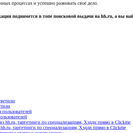
нных процессах и успешно развивать своё дело.
ция поднимется в топе поисковой выдачи на hh.ru, а вы най
етили
пользователей
hh.ru, таргетинги по специализациям, Хэдди прямо в Clickme