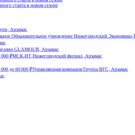
вного старта в новом сезоне
упп, Арзамас
льное Образовательное учреждение Нижегородский Экономико-
мас
агазин GLAMOUR, Арзамас
0 000
₽
МСК-НТ Нижегородский филиал, Арзамас
 000
до
60 000
₽
Управляющая компания Группа ВГС, Арзамас
ас