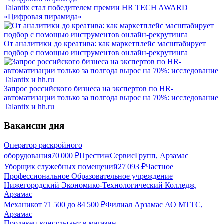
Talantix cтал победителем премии HR TECH AWARD
«Цифровая пирамида»
От аналитики до креатива: как маркетплейс масштабирует
подбор с помощью инструментов онлайн-рекрутинга
Запрос российского бизнеса на экспертов по HR-
автоматизации только за полгода вырос на 70%: исследование
Talantix и hh.ru
Вакансии дня
Оператор раскройного
оборудования
70 000
₽
ПрестижСервисГрупп, Арзамас
Уборщик служебных помещений
27 093
₽
Частное
Профессиональное Образовательное учреждение
Нижегородский Экономико-Технологический Колледж,
Арзамас
Механик
от
71 500
до
84 500
₽
Филиал Арзамас АО МТТС,
Арзамас
Продавец-консультант в магазин