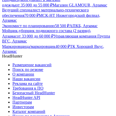
одежды
от
35 000
до
55 000
₽
Магазин GLAMOUR, Арзамас
Ведущий специалист материально-технического
обеспечения
70 000
₽
МСК-НТ Нижегородский филиал,
Арзамас
Экономист по планированию
58 500
₽
АПКБ, Арзамас
Мойщик-уборщик подвижного состава (2 разряд),
Арзамас
от
33 000
до
60 000
₽
Управляющая компания Группа
ВГС, Арзамас
Маркировщица/маркировщик
40 000
₽
ТК Хороший Вкус,
Арзамас
HeadHunter
Размещение вакансий
Поиск по резюме
О компании
Наши вакансии
Реклама на сайте
Требования к ПО
Безопасный HeadHunter
HeadHunter API
Партнерам
Инвесторам
Каталог компаний