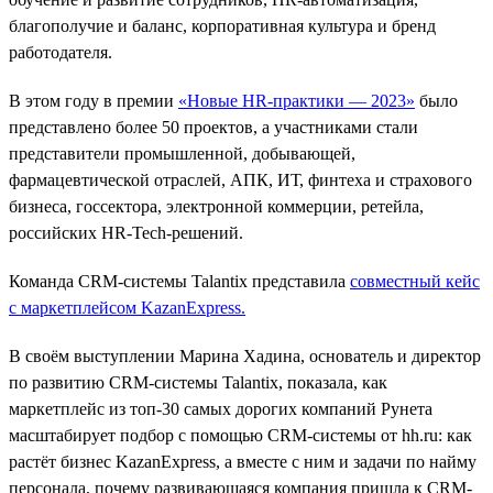
благополучие и баланс, корпоративная культура и бренд
работодателя.
В этом году в премии
«Новые HR-практики — 2023»
было
представлено более 50 проектов, а участниками стали
представители промышленной, добывающей,
фармацевтической отраслей, АПК, ИТ, финтеха и страхового
бизнеса, госсектора, электронной коммерции, ретейла,
российских HR-Tech-решений.
Команда CRM-системы Talantix представила
совместный кейс
с маркетплейсом KazanExpress
.
В своём выступлении Марина Хадина, основатель и директор
по развитию CRM-системы Talantix, показала, как
маркетплейс из топ-30 самых дорогих компаний Рунета
масштабирует подбор c помощью CRM-системы от hh.ru: как
растёт бизнес KazanExpress, а вместе с ним и задачи по найму
персонала, почему развивающаяся компания пришла к CRM-