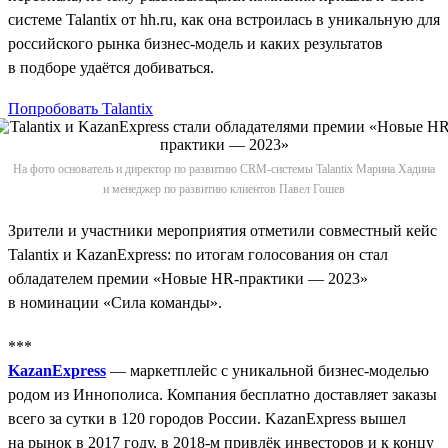
системе Talantix от hh.ru, как она встроилась в уникальную для
российского рынка бизнес-модель и каких результатов
в подборе удаётся добиваться.
Попробовать Talantix
На фото основатель и директор по развитию CRM-системы Talantix Марина Хадина
и менеджер по развитию клиентов Павел Гошев
Зрители и участники мероприятия отметили совместный кейс
Talantix и KazanExpress: по итогам голосования он стал
обладателем премии «Новые HR-практики — 2023»
в номинации «Сила команды».
***
KazanExpress
— маркетплейс с уникальной бизнес-моделью
родом из Иннополиса. Компания бесплатно доставляет заказы
всего за сутки в 120 городов России. KazanExpress вышел
на рынок в 2017 году, в 2018‑м привлёк инвесторов и к концу