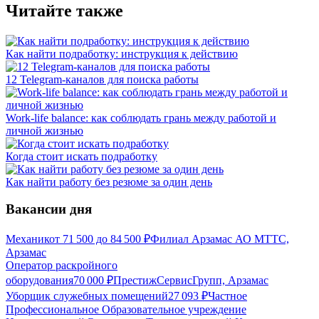
Читайте также
Как найти подработку: инструкция к действию
12 Telegram-каналов для поиска работы
Work-life balance: как соблюдать грань между работой и
личной жизнью
Когда стоит искать подработку
Как найти работу без резюме за один день
Вакансии дня
Механик
от
71 500
до
84 500
₽
Филиал Арзамас АО МТТС,
Арзамас
Оператор раскройного
оборудования
70 000
₽
ПрестижСервисГрупп, Арзамас
Уборщик служебных помещений
27 093
₽
Частное
Профессиональное Образовательное учреждение