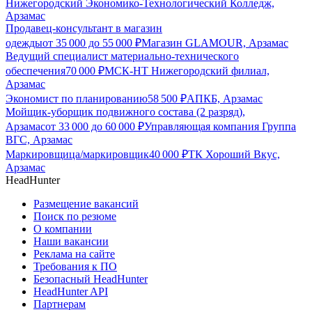
Нижегородский Экономико-Технологический Колледж,
Арзамас
Продавец-консультант в магазин
одежды
от
35 000
до
55 000
₽
Магазин GLAMOUR, Арзамас
Ведущий специалист материально-технического
обеспечения
70 000
₽
МСК-НТ Нижегородский филиал,
Арзамас
Экономист по планированию
58 500
₽
АПКБ, Арзамас
Мойщик-уборщик подвижного состава (2 разряд),
Арзамас
от
33 000
до
60 000
₽
Управляющая компания Группа
ВГС, Арзамас
Маркировщица/маркировщик
40 000
₽
ТК Хороший Вкус,
Арзамас
HeadHunter
Размещение вакансий
Поиск по резюме
О компании
Наши вакансии
Реклама на сайте
Требования к ПО
Безопасный HeadHunter
HeadHunter API
Партнерам