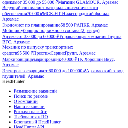
одежды
от
35 000
до
55 000
₽
Магазин GLAMOUR, Арзамас
Ведущий специалист материально-технического
обеспечения
70 000
₽
МСК-НТ Нижегородский филиал,
Арзамас
Экономист по планированию
58 500
₽
АПКБ, Арзамас
Мойщик-уборщик подвижного состава (2 разряд),
Арзамас
от
33 000
до
60 000
₽
Управляющая компания Группа
ВГС, Арзамас
Механик по выпуску транспортных
средств
95 500
₽
ПрестижСервисГрупп, Арзамас
Маркировщица/маркировщик
40 000
₽
ТК Хороший Вкус,
Арзамас
Электрогазосварщик
от
60 000
до
100 000
₽
Арзамасский завод
глушителей, Арзамас
HeadHunter
Размещение вакансий
Поиск по резюме
О компании
Наши вакансии
Реклама на сайте
Требования к ПО
Безопасный HeadHunter
HeadHunter API