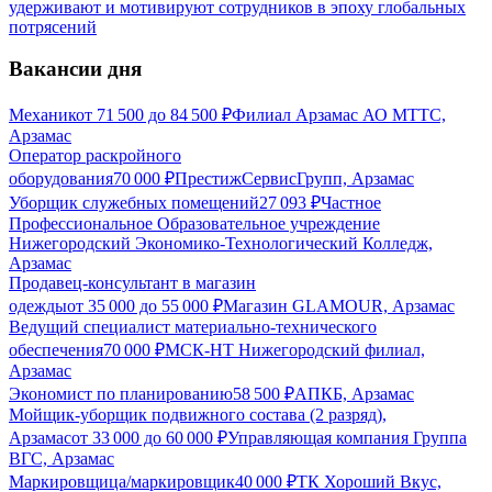
удерживают и мотивируют сотрудников в эпоху глобальных
потрясений
Вакансии дня
Механик
от
71 500
до
84 500
₽
Филиал Арзамас АО МТТС,
Арзамас
Оператор раскройного
оборудования
70 000
₽
ПрестижСервисГрупп, Арзамас
Уборщик служебных помещений
27 093
₽
Частное
Профессиональное Образовательное учреждение
Нижегородский Экономико-Технологический Колледж,
Арзамас
Продавец-консультант в магазин
одежды
от
35 000
до
55 000
₽
Магазин GLAMOUR, Арзамас
Ведущий специалист материально-технического
обеспечения
70 000
₽
МСК-НТ Нижегородский филиал,
Арзамас
Экономист по планированию
58 500
₽
АПКБ, Арзамас
Мойщик-уборщик подвижного состава (2 разряд),
Арзамас
от
33 000
до
60 000
₽
Управляющая компания Группа
ВГС, Арзамас
Маркировщица/маркировщик
40 000
₽
ТК Хороший Вкус,